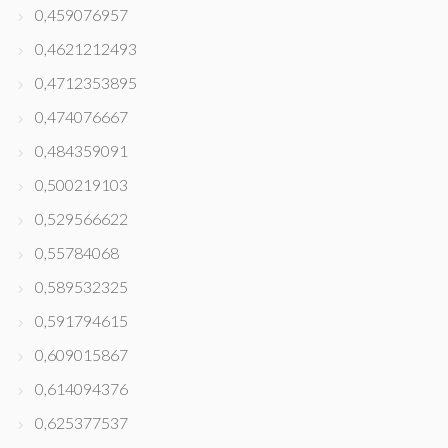
0,459076957
0,4621212493
0,4712353895
0,474076667
0,484359091
0,500219103
0,529566622
0,55784068
0,589532325
0,591794615
0,609015867
0,614094376
0,625377537