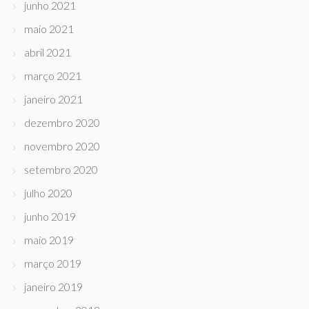
junho 2021
maio 2021
abril 2021
março 2021
janeiro 2021
dezembro 2020
novembro 2020
setembro 2020
julho 2020
junho 2019
maio 2019
março 2019
janeiro 2019