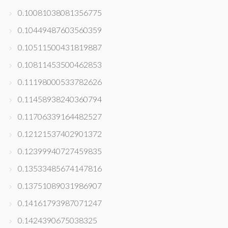
0.10081038081356775
0.10449487603560359
0.10511500431819887
0.10811453500462853
0.11198000533782626
0.11458938240360794
0.11706339164482527
0.12121537402901372
0.12399940727459835
0.13533485674147816
0.13751089031986907
0.14161793987071247
0.1424390675038325