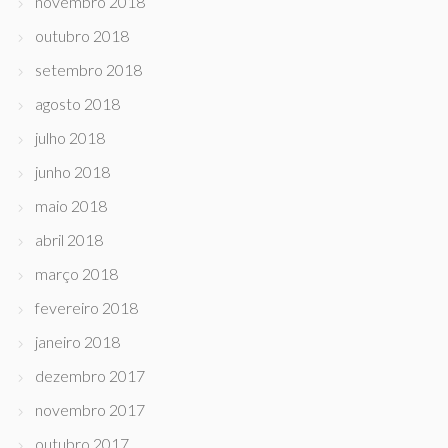
novembro 2018
outubro 2018
setembro 2018
agosto 2018
julho 2018
junho 2018
maio 2018
abril 2018
março 2018
fevereiro 2018
janeiro 2018
dezembro 2017
novembro 2017
outubro 2017