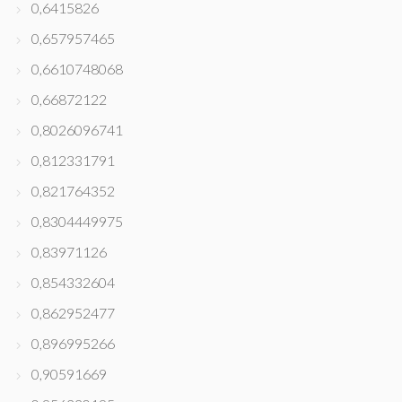
0,6415826
0,657957465
0,6610748068
0,66872122
0,8026096741
0,812331791
0,821764352
0,8304449975
0,83971126
0,854332604
0,862952477
0,896995266
0,90591669