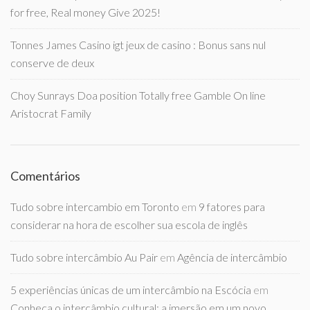
for free, Real money Give 2025!
Tonnes James Casino igt jeux de casino : Bonus sans nul
conserve de deux
Choy Sunrays Doa position Totally free Gamble On line
Aristocrat Family
Comentários
Tudo sobre intercambio em Toronto
em
9 fatores para
considerar na hora de escolher sua escola de inglês
Tudo sobre intercâmbio Au Pair
em
Agência de intercâmbio
5 experiências únicas de um intercâmbio na Escócia
em
Conheça o intercâmbio cultural: a imersão em um novo