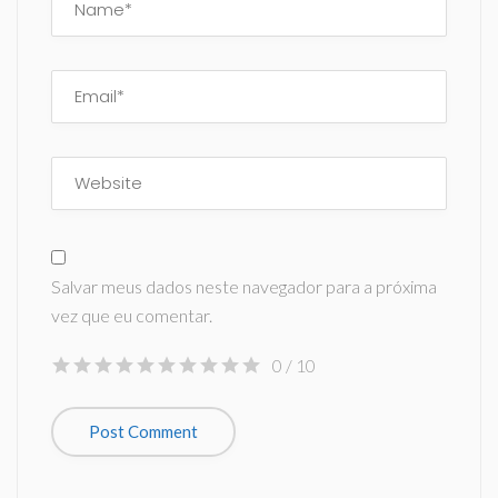
Salvar meus dados neste navegador para a próxima
vez que eu comentar.
0
/ 10