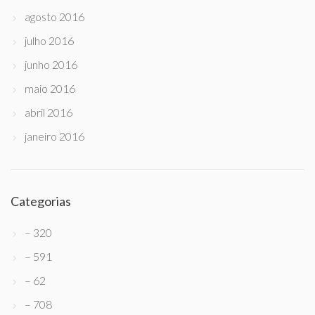
agosto 2016
julho 2016
junho 2016
maio 2016
abril 2016
janeiro 2016
Categorias
– 320
– 591
– 62
– 708