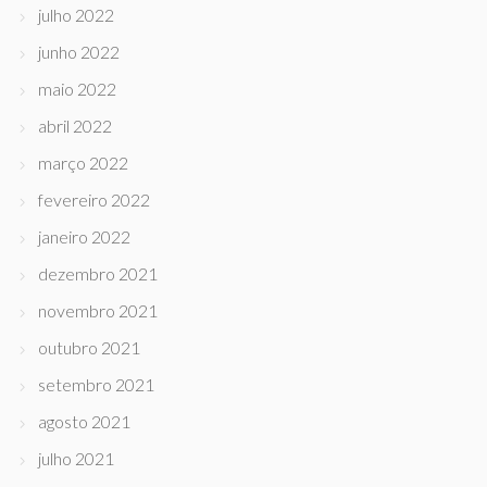
julho 2022
junho 2022
maio 2022
abril 2022
março 2022
fevereiro 2022
janeiro 2022
dezembro 2021
novembro 2021
outubro 2021
setembro 2021
agosto 2021
julho 2021