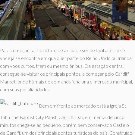
Para começar, facilita o fato de a cidade ser de fácil acesso se
você já se encontra em qualquer parte do Reino Unido ou Irlanda,
com voos curtos, trem ou mesmo ônibus. Da estação central,
consegue-se visitar os principais pontos, a começar pelo Cardiff
Market, onde há mais de cem anos funciona o mercado municipal,
com suas peculiaridades.
Bem em frente ao mercado está a igreja St
John The Baptist City Parish Church. Dali, em menos de cinco
minutos chega-se ao pequeno, porém bem conservado Castelo
de Cardiff, um dos principais pontos turísticos do país. Construído