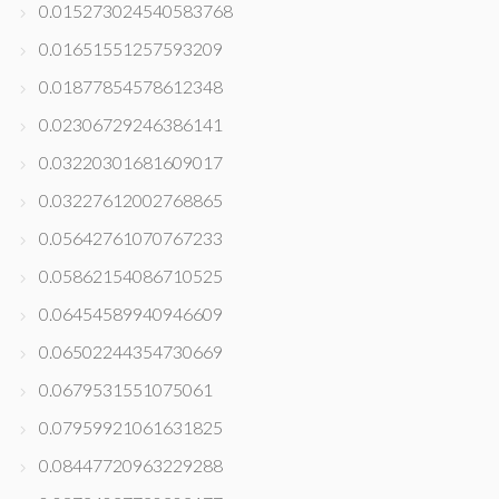
0.015273024540583768
0.01651551257593209
0.01877854578612348
0.02306729246386141
0.03220301681609017
0.03227612002768865
0.05642761070767233
0.05862154086710525
0.06454589940946609
0.06502244354730669
0.0679531551075061
0.07959921061631825
0.08447720963229288