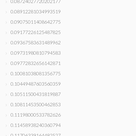
0.08724027720202177
0.08912281034993519
0.09075011408642775
0.09177226125487825
0.09367583631489962
0.09731980810794583
0.09772832656142871
0.10081038081356775
0.10449487603560359
0.10511500431819887
0.10811453500462853
0.11198000533782626
0.11458938240360794
0.11706339164482527