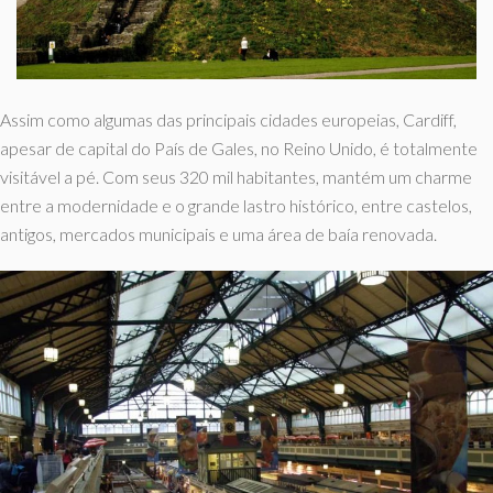
Assim como algumas das principais cidades europeias, Cardiff,
apesar de capital do País de Gales, no Reino Unido, é totalmente
visitável a pé. Com seus 320 mil habitantes, mantém um charme
entre a modernidade e o grande lastro histórico, entre castelos,
antigos, mercados municipais e uma área de baía renovada.