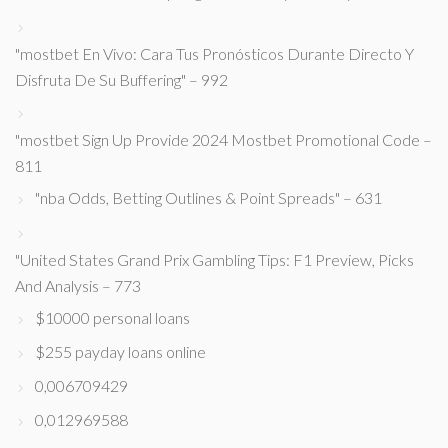
"mostbet En Vivo: Cara Tus Pronósticos Durante Directo Y
Disfruta De Su Buffering" – 992
"mostbet Sign Up Provide 2024 Mostbet Promotional Code –
811
"nba Odds, Betting Outlines & Point Spreads" – 631
"United States Grand Prix Gambling Tips: F1 Preview, Picks
And Analysis – 773
$10000 personal loans
$255 payday loans online
0,006709429
0,012969588