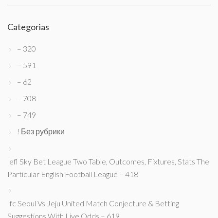
Categorias
– 320
– 591
– 62
– 708
– 749
! Без рубрики
"efl Sky Bet League Two Table, Outcomes, Fixtures, Stats The
Particular English Football League – 418
"fc Seoul Vs Jeju United Match Conjecture & Betting
Suggestions With Live Odds – 619