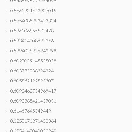
0.5435595777854099
0.5663901642907015
0.5754085893433304
0.586206855573478
0.593414008623266
0.5994038236242899
0.6020009145525038
0.603773038384224
0.605862122523307
0.6092462734969417
0.6093385421437001
0.61467645349449
0.6250176871452364
0.6254148040033849