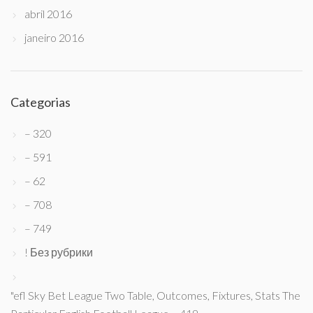
abril 2016
janeiro 2016
Categorias
– 320
– 591
– 62
– 708
– 749
! Без рубрики
"efl Sky Bet League Two Table, Outcomes, Fixtures, Stats The