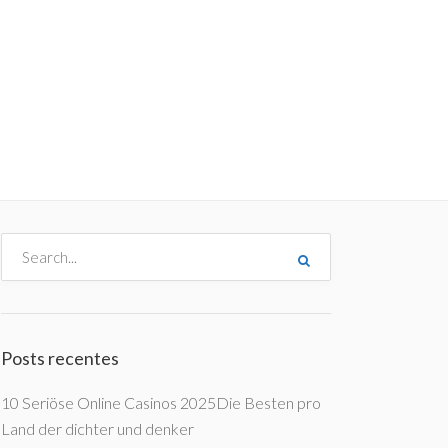
me
Destinos
Orçamentos
Blog
A Enjoy
Posts recentes
10 Seriöse Online Casinos 2025Die Besten pro
Land der dichter und denker