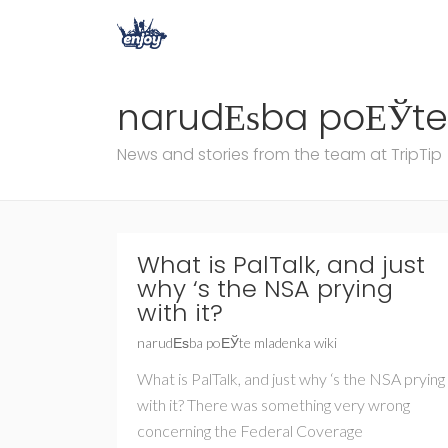
narudЕѕba poЕЎte
News and stories from the team at TripTip
What is PalTalk, and just
why ‘s the NSA prying
with it?
narudЕѕba poЕЎte mladenka wiki
What is PalTalk, and just why ‘s the NSA prying
with it? There was something very wrong
concerning the Federal Coverage