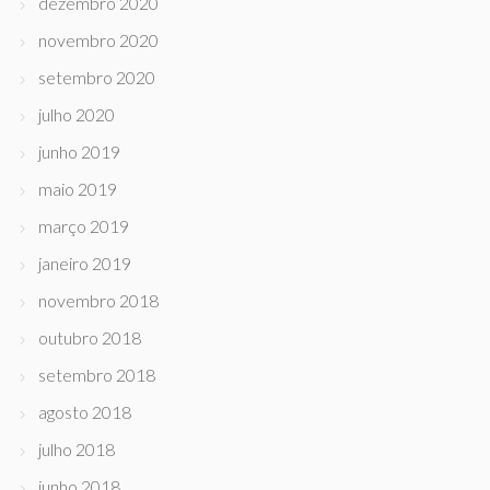
dezembro 2020
novembro 2020
setembro 2020
julho 2020
junho 2019
maio 2019
março 2019
janeiro 2019
novembro 2018
outubro 2018
setembro 2018
agosto 2018
julho 2018
junho 2018