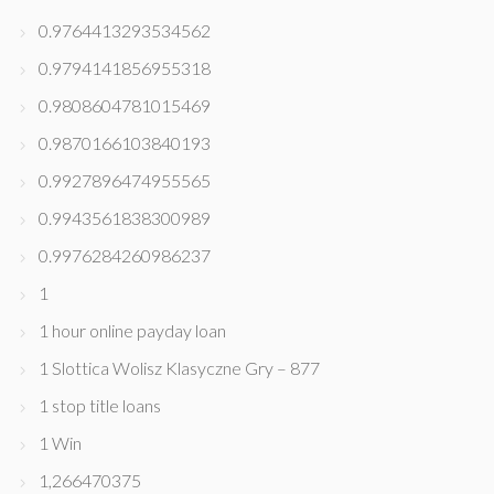
0.9764413293534562
0.9794141856955318
0.9808604781015469
0.9870166103840193
0.9927896474955565
0.9943561838300989
0.9976284260986237
1
1 hour online payday loan
1 Slottica Wolisz Klasyczne Gry – 877
1 stop title loans
1 Win
1,266470375