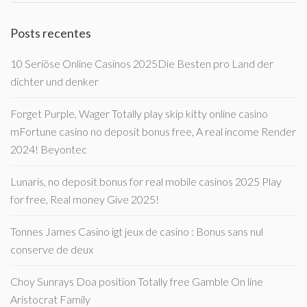
Posts recentes
10 Seriöse Online Casinos 2025Die Besten pro Land der
dichter und denker
Forget Purple, Wager Totally play skip kitty online casino
mFortune casino no deposit bonus free, A real income Render
2024! Beyontec
Lunaris, no deposit bonus for real mobile casinos 2025 Play
for free, Real money Give 2025!
Tonnes James Casino igt jeux de casino : Bonus sans nul
conserve de deux
Choy Sunrays Doa position Totally free Gamble On line
Aristocrat Family