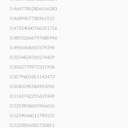
0.46477852806156283
0.4689907730961512
0.47554060766321726
0.48532666797680946
0.4965468631579394
0.5054824769274429
0.5062779972331958
0.5079601601142473
0.5083290584955096
0.5143742255619349
0.5253858655966616
0.5259046011749225
0.5333856382720851