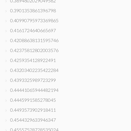
0.3894602029049582
0.3901353861396798
0.40990795973369865
0.4161724640665697
0.42088638131595746
0.42375812802003576
0.4259354128922491
0.43203402235422284
0.4393325989723299
0.44441065944482194
0.4445991585278045
0.4493573902918411
0.4544329633946347
0.45557528728535024