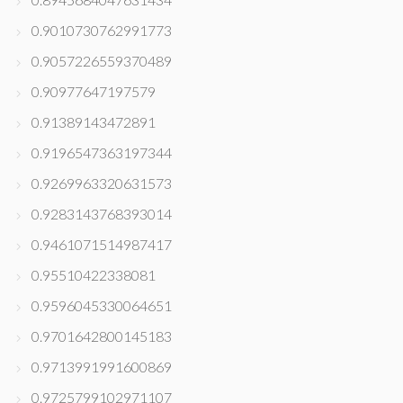
0.9010730762991773
0.9057226559370489
0.90977647197579
0.91389143472891
0.9196547363197344
0.9269963320631573
0.9283143768393014
0.9461071514987417
0.95510422338081
0.9596045330064651
0.9701642800145183
0.9713991991600869
0.9725799102971107