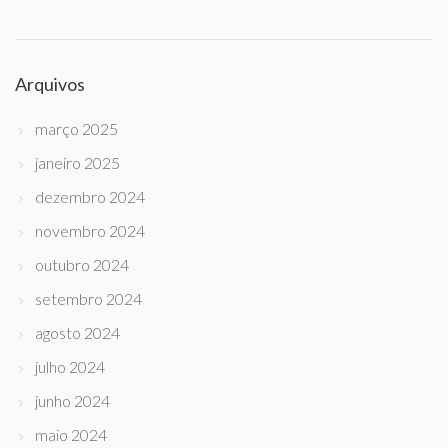
Arquivos
março 2025
janeiro 2025
dezembro 2024
novembro 2024
outubro 2024
setembro 2024
agosto 2024
julho 2024
junho 2024
maio 2024