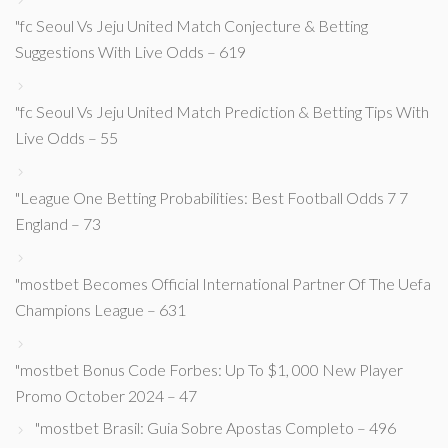
"fc Seoul Vs Jeju United Match Conjecture & Betting
Suggestions With Live Odds – 619
"fc Seoul Vs Jeju United Match Prediction & Betting Tips With
Live Odds – 55
"League One Betting Probabilities: Best Football Odds 7 7
England – 73
"mostbet Becomes Official International Partner Of The Uefa
Champions League – 631
"mostbet Bonus Code Forbes: Up To $1, 000 New Player
Promo October 2024 – 47
"mostbet Brasil: Guia Sobre Apostas Completo – 496