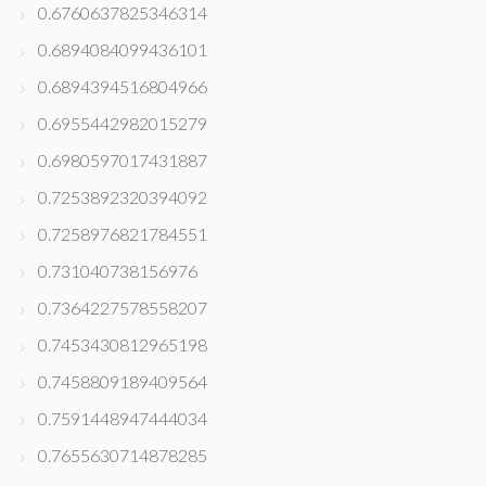
0.6760637825346314
0.6894084099436101
0.6894394516804966
0.6955442982015279
0.6980597017431887
0.7253892320394092
0.7258976821784551
0.731040738156976
0.7364227578558207
0.7453430812965198
0.7458809189409564
0.7591448947444034
0.7655630714878285