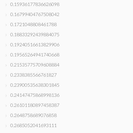
0.15936177836626098
0.16799404767508042
0.1721048808461788
0.18833292439884075
0.19240516613829906
0.19565264941740668
0.21535775709608884
0.2338385566761827
0.23900535638301845
0.24147475868998136
0.26101180897458387
0.2648758689076858
0.2685052041693111