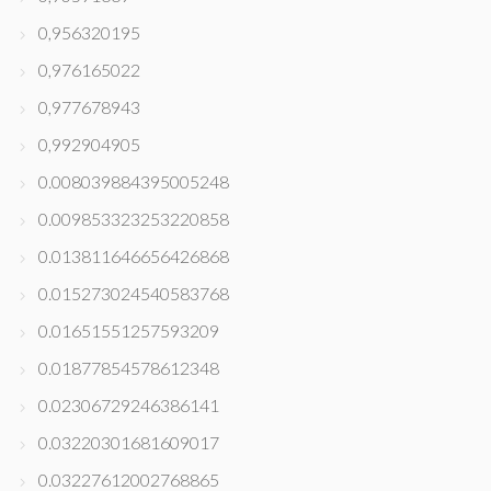
0,956320195
0,976165022
0,977678943
0,992904905
0.008039884395005248
0.009853323253220858
0.013811646656426868
0.015273024540583768
0.01651551257593209
0.01877854578612348
0.02306729246386141
0.03220301681609017
0.03227612002768865