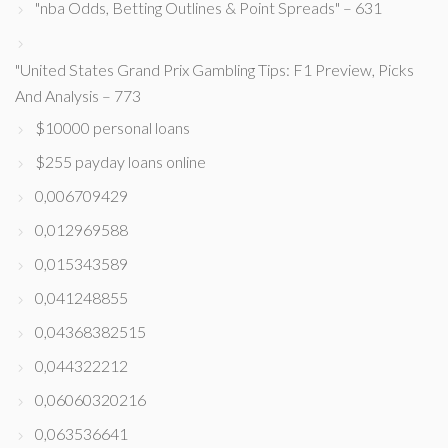
"nba Odds, Betting Outlines & Point Spreads" – 631
"United States Grand Prix Gambling Tips: F1 Preview, Picks
And Analysis – 773
$10000 personal loans
$255 payday loans online
0,006709429
0,012969588
0,015343589
0,041248855
0,04368382515
0,044322212
0,06060320216
0,063536641