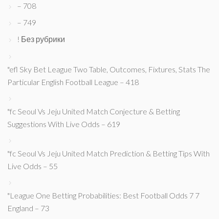
– 708
– 749
! Без рубрики
"efl Sky Bet League Two Table, Outcomes, Fixtures, Stats The
Particular English Football League – 418
"fc Seoul Vs Jeju United Match Conjecture & Betting
Suggestions With Live Odds – 619
"fc Seoul Vs Jeju United Match Prediction & Betting Tips With
Live Odds – 55
"League One Betting Probabilities: Best Football Odds 7 7
England – 73