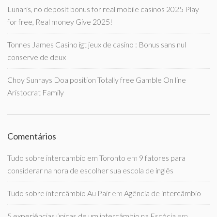
Lunaris, no deposit bonus for real mobile casinos 2025 Play
for free, Real money Give 2025!
Tonnes James Casino igt jeux de casino : Bonus sans nul
conserve de deux
Choy Sunrays Doa position Totally free Gamble On line
Aristocrat Family
Comentários
Tudo sobre intercambio em Toronto
em
9 fatores para
considerar na hora de escolher sua escola de inglês
Tudo sobre intercâmbio Au Pair
em
Agência de intercâmbio
5 experiências únicas de um intercâmbio na Escócia
em