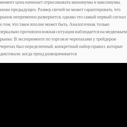
момент цена начинает отрисовывать минимумы и максимумы,
ниже предыдущих. Размер свечей не может гарантировать, что
рынок непременно развернется, однако это самый первый сигнал
о том, что такое вполне может быть. Аналогичная, только
зеркально противоположная ситуация наблюдается на медвежьем
рынке. В эксперименте по торговле черепахами у трейдеров-
черепах был определенный, конкретный набор правил, которые
диктовали, когда тренд разворачивается.